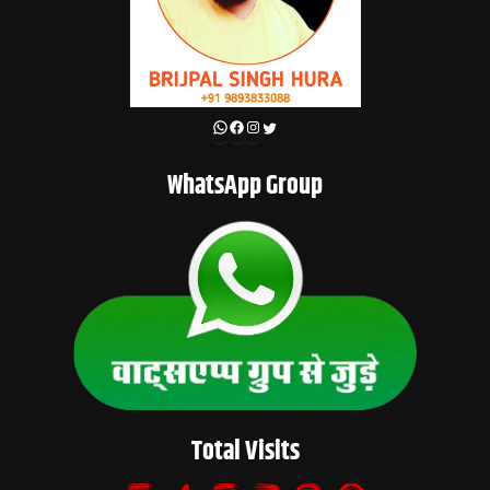
WhatsApp
Facebook
Instagram
Twitter
WhatsApp Group
Total Visits